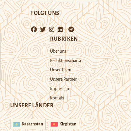
FOLGT UNS
RUBRIKEN
Über uns
Redaktionscharta
Unser Team
Unsere Partner
Impressum
Kontakt
UNSERE LÄNDER
Kasachstan
Kirgistan