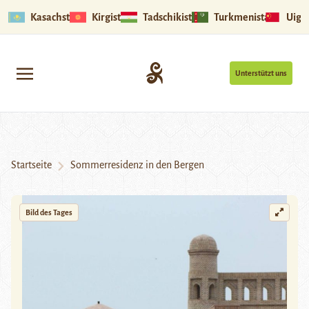
Kasachstan
Kirgistan
Tadschikistan
Turkmenistan
Uigu
Unterstützt uns
Startseite
Sommerresidenz in den Bergen
Bild des Tages