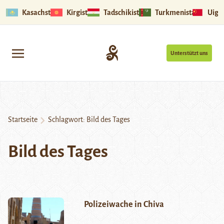
Kasachstan
Kirgistan
Tadschikistan
Turkmenistan
Uigu
Unterstützt uns
Startseite
Schlagwort:
Bild des Tages
Bild des Tages
Polizeiwache in Chiva