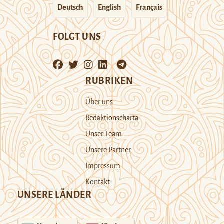
Deutsch
English
Français
FOLGT UNS
RUBRIKEN
Über uns
Redaktionscharta
Unser Team
Unsere Partner
Impressum
Kontakt
UNSERE LÄNDER