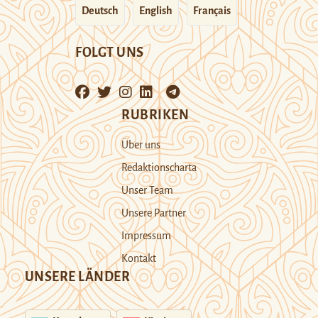
Deutsch
English
Français
FOLGT UNS
RUBRIKEN
Über uns
Redaktionscharta
Unser Team
Unsere Partner
Impressum
Kontakt
UNSERE LÄNDER