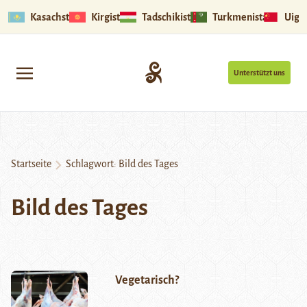
Kasachstan
Kirgistan
Tadschikistan
Turkmenistan
Uigu
Unterstützt uns
Startseite
Schlagwort:
Bild des Tages
Bild des Tages
Vegetarisch?