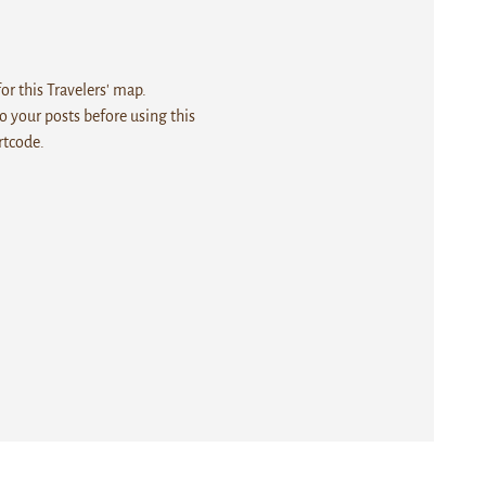
r this Travelers' map.
 your posts before using this
rtcode.