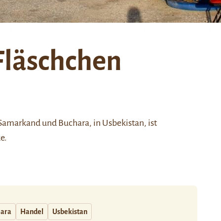
Fläschchen
Samarkand
und
Buchara
, in Usbekistan, ist
e.
ara
Handel
Usbekistan