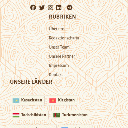
RUBRIKEN
Über uns
Redaktionscharta
Unser Team
Unsere Partner
Impressum
Kontakt
UNSERE LÄNDER
Kasachstan
Kirgistan
Tadschikistan
Turkmenistan