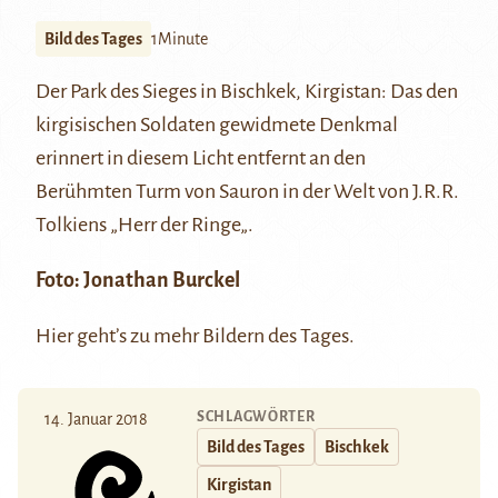
Bild des Tages
1Minute
Der Park des Sieges in
Bischkek
, Kirgistan: Das den
kirgisischen Soldaten gewidmete Denkmal
erinnert in diesem Licht entfernt an den
Berühmten Turm von Sauron in der Welt von J.R.R.
Tolkiens „
Herr der Ringe
„.
Foto: Jonathan Burckel
Hier
geht’s zu mehr Bildern des Tages.
SCHLAGWÖRTER
14. Januar 2018
Bild des Tages
Bischkek
Kirgistan