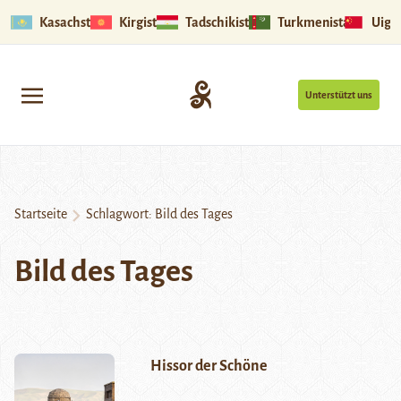
Kasachstan
Kirgistan
Tadschikistan
Turkmenistan
Uigu
Unterstützt uns
Startseite
Schlagwort:
Bild des Tages
Bild des Tages
Hissor der Schöne