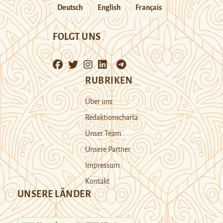
Deutsch
English
Français
FOLGT UNS
RUBRIKEN
Über uns
Redaktionscharta
Unser Team
Unsere Partner
Impressum
Kontakt
UNSERE LÄNDER