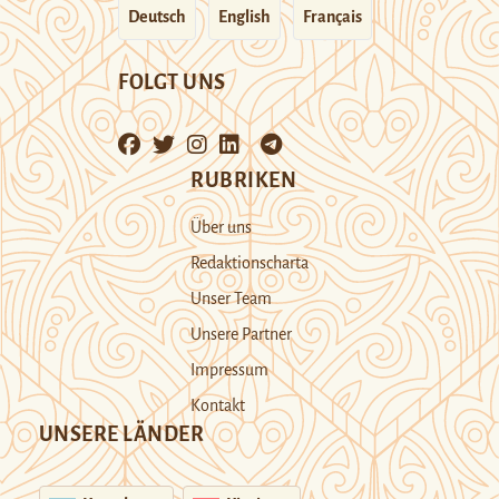
Deutsch
English
Français
FOLGT UNS
RUBRIKEN
Über uns
Redaktionscharta
Unser Team
Unsere Partner
Impressum
Kontakt
UNSERE LÄNDER