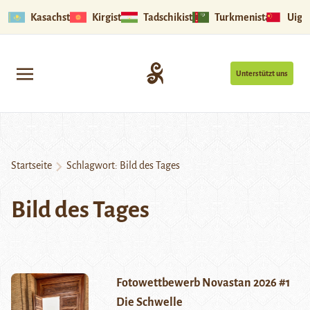
Kasachstan
Kirgistan
Tadschikistan
Turkmenistan
Uigu
Unterstützt uns
Startseite
Schlagwort:
Bild des Tages
Bild des Tages
Fotowettbewerb Novastan 2026 #1
Die Schwelle