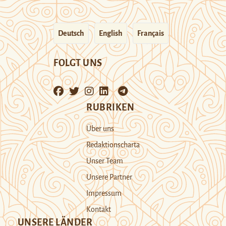
Deutsch
English
Français
FOLGT UNS
RUBRIKEN
Über uns
Redaktionscharta
Unser Team
Unsere Partner
Impressum
Kontakt
UNSERE LÄNDER