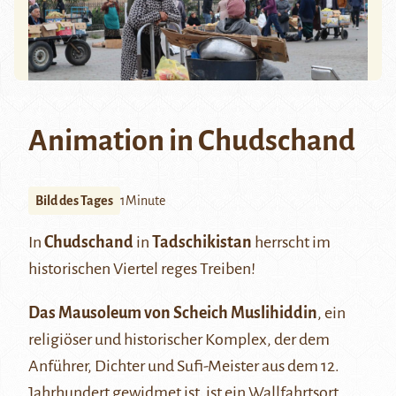
Animation in Chudschand
Bild des Tages
1Minute
In
Chudschand
in
Tadschikistan
herrscht im
historischen Viertel reges Treiben!
Das Mausoleum von Scheich Muslihiddin
, ein
religiöser und historischer Komplex, der dem
Anführer, Dichter und Sufi-Meister aus dem 12.
Jahrhundert gewidmet ist, ist ein Wallfahrtsort