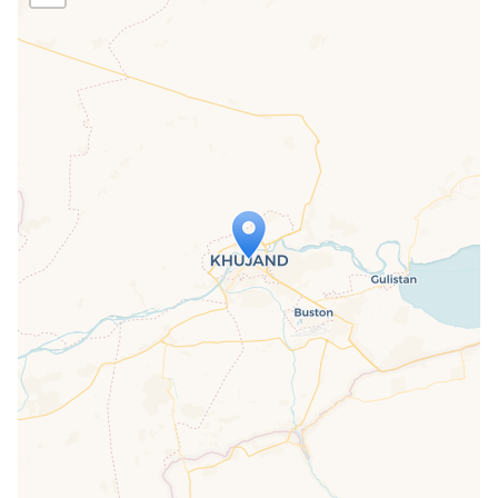
Travelers' Map wird geladen …
Wenn du dies siehst, nachdem deine
Seite vollständig geladen wurde,
fehlen leafletJS-Dateien.