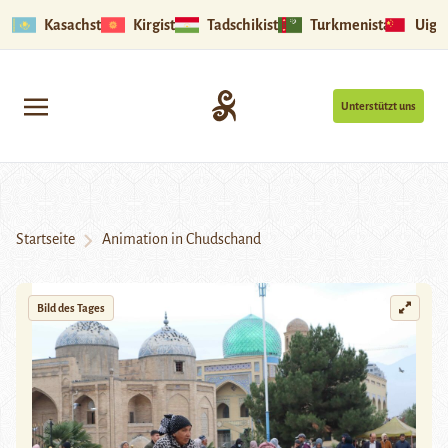
Kasachstan
Kirgistan
Tadschikistan
Turkmenistan
Uigu
Unterstützt uns
Startseite
Animation in Chudschand
Bild des Tages