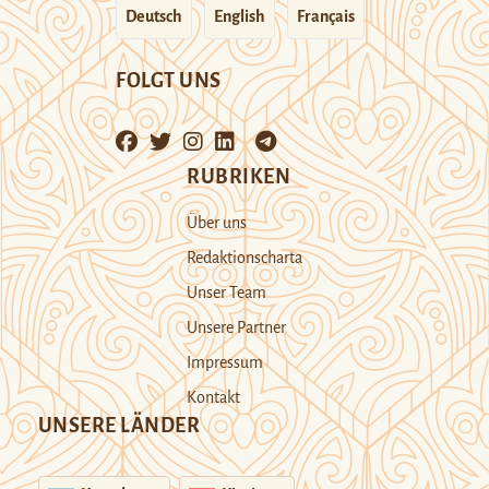
Deutsch
English
Français
FOLGT UNS
RUBRIKEN
Über uns
Redaktionscharta
Unser Team
Unsere Partner
Impressum
Kontakt
UNSERE LÄNDER