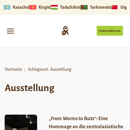
Kasachstan
Kirgistan
Tadschikistan
Turkmenistan
Uigu
Unterstützt uns
Startseite
Schlagwort:
Ausstellung
Ausstellung
„From Worms to Ikats“: Eine
Hommage an die zentralasiatische