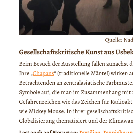
Quelle: Na
Gesellschaftskritische Kunst aus Usbe
Beim Besuch der Ausstellung fallen zunächst d
Ihre „
Chapans
“ (traditionelle Mäntel) wirken 
Betrachtenden an zentralasiatische Farbmuste
Symbole auf, die man im Zusammenhang mit zen
Gefahrenzeichen wie das Zeichen für Radioakt
wie Mickey Mouse. In ihrer gesellschaftskrit
Globalisierung thematisiert und der Klimawande
Lest auch auf Novastan:
Textilien, Teppiche u