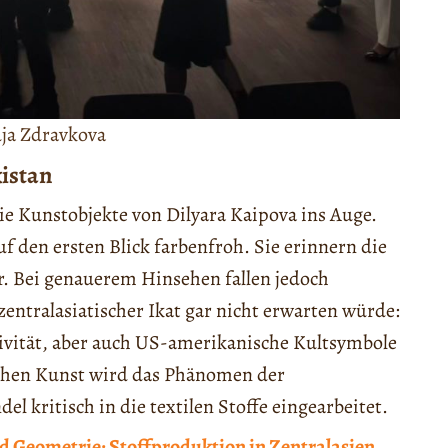
dja Zdravkova
kistan
ie Kunstobjekte von Dilyara Kaipova ins Auge.
auf den ersten Blick farbenfroh. Sie erinnern die
r. Bei genauerem Hinsehen fallen jedoch
tralasiatischer Ikat gar nicht erwarten würde:
ivität, aber auch US-amerikanische Kultsymbole
ischen Kunst wird das Phänomen der
l kritisch in die textilen Stoffe eingearbeitet.
nd Geometrie: Stoffproduktion in Zentralasien