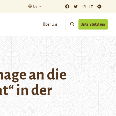
DE
Über uns
Unterstützt uns
age an die
t“ in der