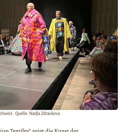
 Schweiz . Quelle: Nadja Zdravkova
an Textiles“ zeigt die Kunst der