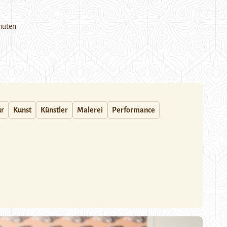
nuten
ur
Kunst
Künstler
Malerei
Performance