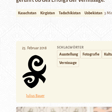
gerührt ob des Erfolgs der Vernissage.
Kasachstan
Kirgistan
Tadschikistan
Usbekistan
3 Mi
SCHLAGWÖRTER
25. Februar 2018
Ausstellung
Fotografie
Kult
Vernissage
Julius Bauer