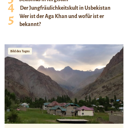
Der Jungfräulichkeitskult in Usbekistan
Wer ist der Aga Khan und wofür ist er
bekannt?
Bild des Tages