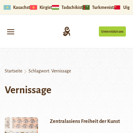
Kasachstan
Kirgistan
Tadschikistan
Turkmenistan
Uigu
Unterstützt uns
Startseite
Schlagwort:
Vernissage
Vernissage
Zentralasiens Freiheit der Kunst