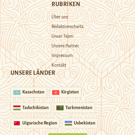
RUBRIKEN
Über uns
Redaktionscharta
Unser Team
Unsere Partner
Impressum
Kontakt
UNSERE LÄNDER
Kasachstan
Kirgistan
Tadschikistan
Turkmenistan
Uigurische Region
Usbekistan