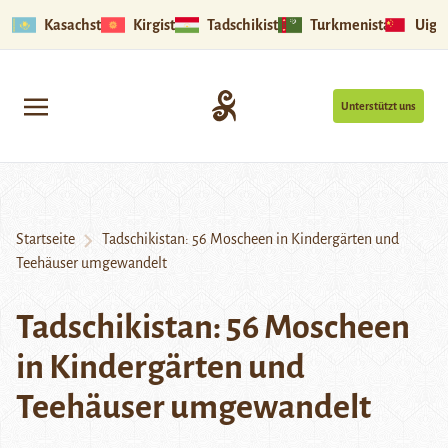
Kasachstan
Kirgistan
Tadschikistan
Turkmenistan
Uigu
Unterstützt uns
Startseite
Tadschikistan: 56 Moscheen in Kindergärten und
Teehäuser umgewandelt
Tadschikistan: 56 Moscheen
in Kindergärten und
Teehäuser umgewandelt