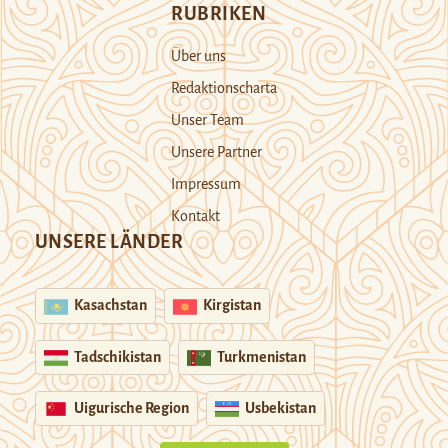
RUBRIKEN
Über uns
Redaktionscharta
Unser Team
Unsere Partner
Impressum
Kontakt
UNSERE LÄNDER
Kasachstan
Kirgistan
Tadschikistan
Turkmenistan
Uigurische Region
Usbekistan