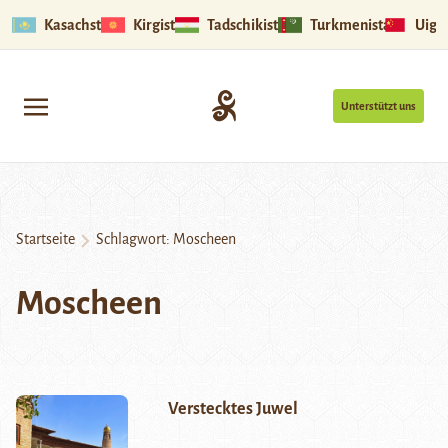
Kasachstan
Kirgistan
Tadschikistan
Turkmenistan
Uigu
Unterstützt uns
Startseite
Schlagwort:
Moscheen
Moscheen
Verstecktes Juwel