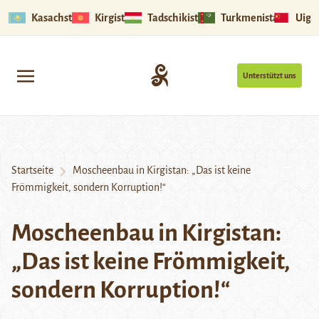
Kasachstan
Kirgistan
Tadschikistan
Turkmenistan
Uigu
Unterstützt uns
Startseite
Moscheenbau in Kirgistan: „Das ist keine
Frömmigkeit, sondern Korruption!“
Moscheenbau in Kirgistan:
„Das ist keine Frömmigkeit,
sondern Korruption!“