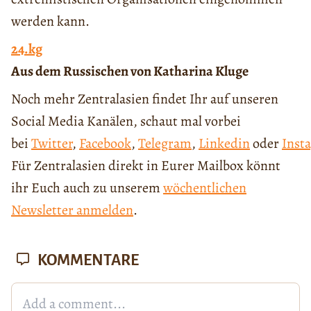
werden kann.
24.kg
Aus dem Russischen von Katharina Kluge
Noch mehr Zentralasien findet Ihr auf unseren
Social Media Kanälen, schaut mal vorbei
bei
Twitter
,
Facebook
,
Telegram
,
Linkedin
oder
Inst
Für Zentralasien direkt in Eurer Mailbox könnt
ihr Euch auch zu unserem
wöchentlichen
Newsletter anmelden
.
KOMMENTARE