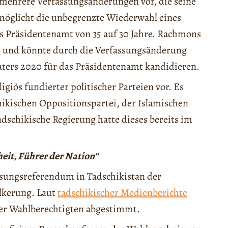
 mehrere Verfassungsänderungen vor, die seine
rmöglicht die unbegrenzte Wiederwahl eines
as Präsidentenamt von 35 auf 30 Jahre. Rachmons
28 und könnte durch die Verfassungsänderung
Vaters 2020 für das Präsidentenamt kandidieren.
giös fundierter politischer Parteien vor. Es
hikischen Oppositionspartei, der Islamischen
adschikische Regierung hatte dieses bereits im
eit, Führer der Nation“
ssungsreferendum in Tadschikistan der
lkerung. Laut
tadschikischer Medienberichte
der Wahlberechtigten abgestimmt.