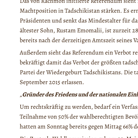
Das von Rachmon initiierte Referendum sieht
Machtposition in Tadschikistan stärken. Es e
Präsidenten und senkt das Mindestalter für d
ältester Sohn, Rustam Emomalii, ist zurzeit 
bereits nach der derzeitigen Amtszeit seines 
Außerdem sieht das Referendum ein Verbot reli
bekräftigt damit das Verbot der größten tadsc
Partei der Wiedergeburt Tadschikistans. Die t
September 2015 erlassen.
„
Gründer des Friedens und der nationalen Einh
Um rechtskräftig zu werden, bedarf ein Verfa
Teilnahme von 50% der wahlberechtigten Bevö
hatten am Sonntag bereits gegen Mittag 66% 