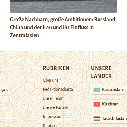
Große Nachbarn, große Ambitionen: Russland,
China und der Iran und ihr Einfluss in
Zentralasien
RUBRIKEN
UNSERE
LÄNDER
Über uns
Redaktionscharta
nçais
Kasachstan
Unser Team
Kirgistan
Unsere Partner
Impressum
Tadschikistan
Kontakt