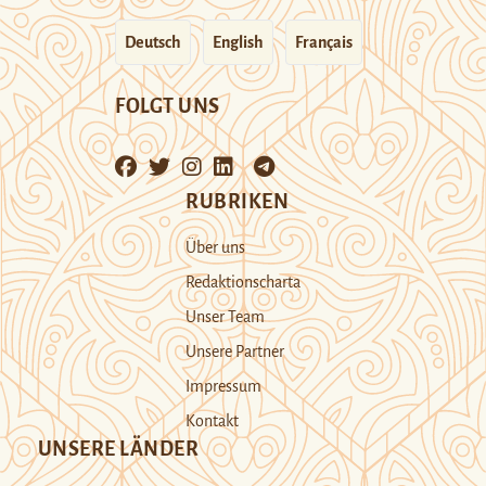
Deutsch
English
Français
FOLGT UNS
RUBRIKEN
Über uns
Redaktionscharta
Unser Team
Unsere Partner
Impressum
Kontakt
UNSERE LÄNDER