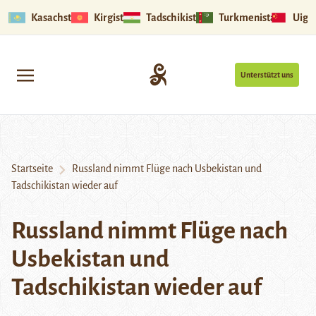
Kasachstan
Kirgistan
Tadschikistan
Turkmenistan
Uigu
Unterstützt uns
Startseite
Russland nimmt Flüge nach Usbekistan und
Tadschikistan wieder auf
Russland nimmt Flüge nach
Usbekistan und
Tadschikistan wieder auf