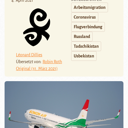
4. April 2021
Arbeitsmigration
Coronavirus
Flugverbindung
Russland
Tadschikistan
Léonard Dillies
Usbekistan
Übersetzt von:
Robin Roth
Original (31. März 2021)