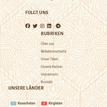
FOLGT UNS
RUBRIKEN
Über uns
Redaktionscharta
Unser Team
Unsere Partner
Impressum
Kontakt
UNSERE LÄNDER
Kasachstan
Kirgistan