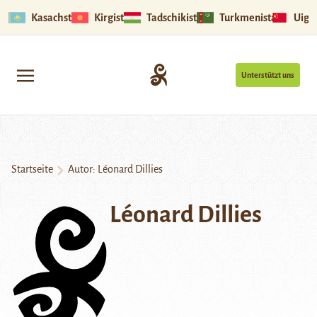
Kasachstan
Kirgistan
Tadschikistan
Turkmenistan
Uigu
Unterstützt uns
Startseite
Autor: Léonard Dillies
Léonard Dillies