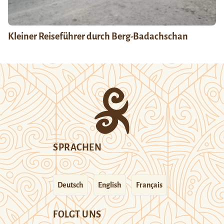
Kleiner Reiseführer durch Berg-Badachschan
SPRACHEN
Deutsch
English
Français
FOLGT UNS