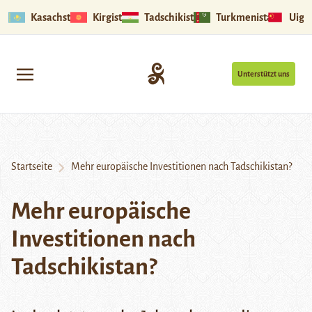
Kasachstan
Kirgistan
Tadschikistan
Turkmenistan
Uigu
Unterstützt uns
Startseite
Mehr europäische Investitionen nach Tadschikistan?
Mehr europäische
Investitionen nach
Tadschikistan?