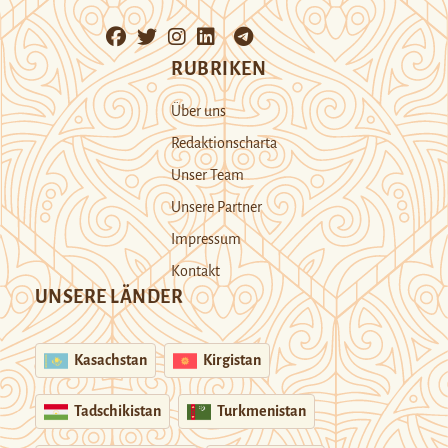
RUBRIKEN
Über uns
Redaktionscharta
Unser Team
Unsere Partner
Impressum
Kontakt
UNSERE LÄNDER
Kasachstan
Kirgistan
Tadschikistan
Turkmenistan