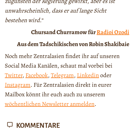
zugunsten der Regierung gewirkt, aber es ist
unwahrscheinlich, dass er auf lange Sicht
bestehen wird.
“
Chursand Churramow für
Radioi Ozodi
Aus dem Tadschikischen von Robin Shakibaie
Noch mehr Zentralasien findet ihr auf unseren
Social Media Kanälen, schaut mal vorbei bei
Twitter
,
Facebook
,
Telegram
,
Linkedin
oder
Instagram
. Für Zentralasien direkt in eurer
Mailbox könnt ihr euch auch zu unserem
wöchentlichen Newsletter anmelden
.
KOMMENTARE