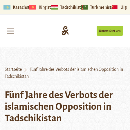
Kasachstan
Kirgistan
Tadschikistan
Turkmenistan
Uigu
Unterstützt uns
Startseite
Fünf Jahre des Verbots der islamischen Opposition in
Tadschikistan
Fünf Jahre des Verbots der
islamischen Opposition in
Tadschikistan