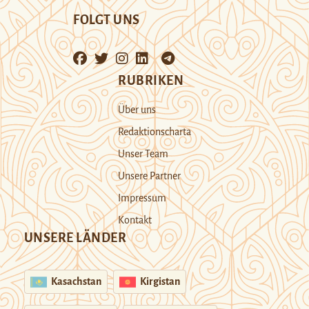
FOLGT UNS
RUBRIKEN
Über uns
Redaktionscharta
Unser Team
Unsere Partner
Impressum
Kontakt
UNSERE LÄNDER
Kasachstan
Kirgistan