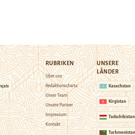
RUBRIKEN
UNSERE
LÄNDER
Über uns
Redaktionscharta
nçais
Kasachstan
Unser Team
Kirgistan
Unsere Partner
Impressum
Tadschikistan
Kontakt
Turkmenista