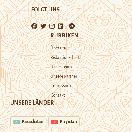
FOLGT UNS
RUBRIKEN
Über uns
Redaktionscharta
Unser Team
Unsere Partner
Impressum
Kontakt
UNSERE LÄNDER
Kasachstan
Kirgistan