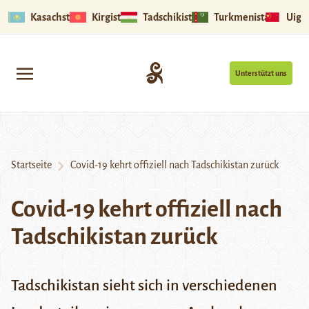
Kasachstan
Kirgistan
Tadschikistan
Turkmenistan
Uigu
Unterstützt uns
Startseite
Covid-19 kehrt offiziell nach Tadschikistan zurück
Covid-19 kehrt offiziell nach
Tadschikistan zurück
Tadschikistan sieht sich in verschiedenen