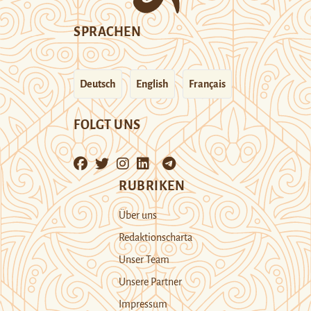
SPRACHEN
Deutsch
English
Français
FOLGT UNS
RUBRIKEN
Über uns
Redaktionscharta
Unser Team
Unsere Partner
Impressum