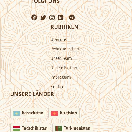
FOLGT UNS
RUBRIKEN
Über uns
Redaktionscharta
Unser Team
Unsere Partner
Impressum
Kontakt
UNSERE LÄNDER
Kasachstan
Kirgistan
Tadschikistan
Turkmenistan