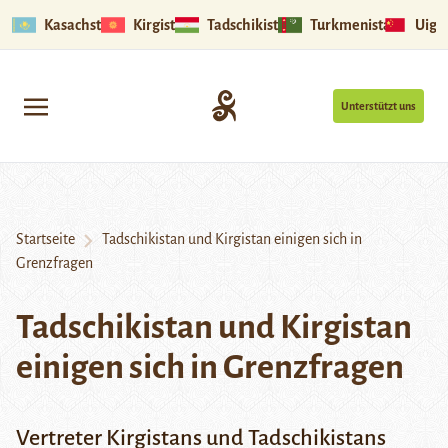
Kasachstan
Kirgistan
Tadschikistan
Turkmenistan
Uigu
Unterstützt uns
Startseite
Tadschikistan und Kirgistan einigen sich in
Grenzfragen
Tadschikistan und Kirgistan
einigen sich in Grenzfragen
Vertreter Kirgistans und Tadschikistans