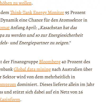
höhen zu wollen
.
t dem
Think-Tank Energy Monitor
95 Prozent
er Dynamik eine Chance für den Atomsektor in
lomat
Anfang April: „
Kasachstan hat das
opa zu werden und so zur Energiesicherheit
ndels- und Energiepartner zu zeigen
.“
aut der Finanzgruppe
Bloomberg
40 Prozent des
tenbank
Global data mining
nach Australien über
r Sektor wird von dem mehrheitlich in
tomprom
dominiert. Dieses lieferte allein im Jahr
 und stützt sich dabei auf ein Netz von 26
Kazinform
.