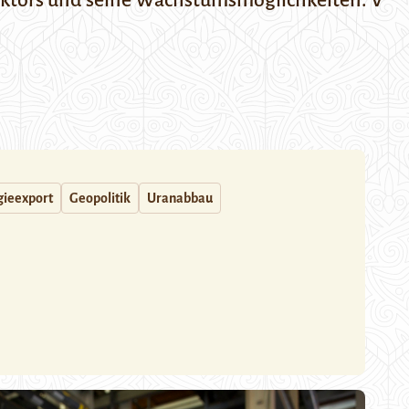
ektors und seine Wachstumsmöglichkeiten.
V
gieexport
Geopolitik
Uranabbau