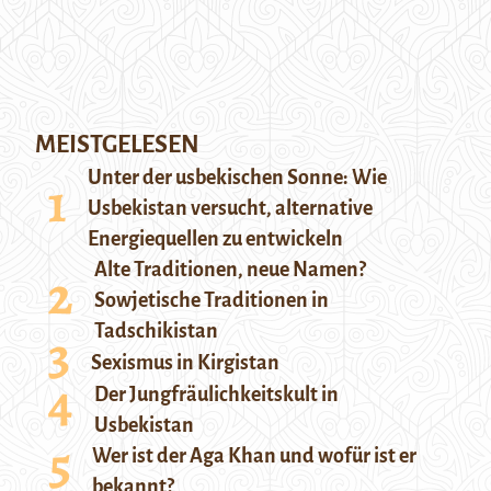
MEISTGELESEN
Unter der usbekischen Sonne: Wie
Usbekistan versucht, alternative
Energiequellen zu entwickeln
Alte Traditionen, neue Namen?
Sowjetische Traditionen in
Tadschikistan
Sexismus in Kirgistan
Der Jungfräulichkeitskult in
Usbekistan
Wer ist der Aga Khan und wofür ist er
bekannt?