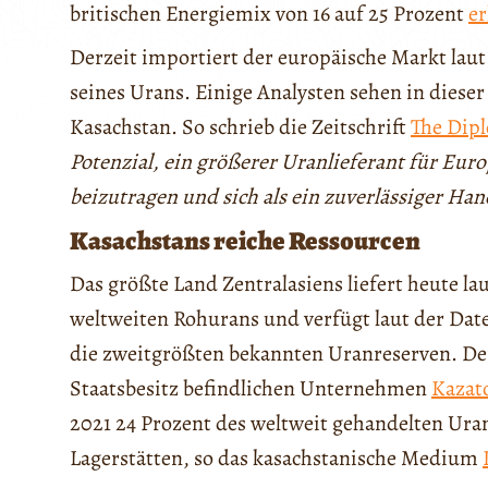
britischen Energiemix von 16 auf 25 Prozent
er
Derzeit importiert der europäische Markt lau
seines Urans. Einige Analysten sehen in dies
Kasachstan. So schrieb die Zeitschrift
The Dip
Potenzial, ein größerer Uranlieferant für Eur
beizutragen und sich als ein zuverlässiger Ha
Kasachstans reiche Ressourcen
Das größte Land Zentralasiens liefert heute l
weltweiten Rohurans und verfügt laut der Da
die zweitgrößten bekannten Uranreserven. De
Staatsbesitz befindlichen Unternehmen
Kaza
2021 24 Prozent des weltweit gehandelten Urans
Lagerstätten, so das kasachstanische Medium