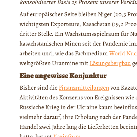
konsolidierter Basis 25 Prozent unserer Verk
Auf europäischer Seite bleiben Niger (20,3 Pro
wichtigsten Exporteure, Kasachstan (19,2 Proz
dritter Stelle. Ein Wachstumsspielraum für Nu
kasachstanischen Minen seit der Pandemie im
arbeiten und, wie das Fachmedium
World Nuc
weltgrößten Uranmine mit
Lösungsbergbau
ge
Eine ungewisse Konjunktur
Bisher sind die
Finanzmitteilungen
von Kazat
Aktivitäten des Konzerns von Ereignissen wie 
Russische Krieg in der Ukraine kaum beeinflu
vielmehr darauf, ihre Erholung nach der Pan
Handel zwei Jahre lang die Lieferketten beein
hatte, betont
Kazinform
.