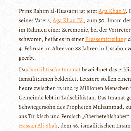
Prinz Rahim al-Hussaini ist jetzt
Aga Khan V
. 
seines Vaters,
Aga Khan IV.
, zum 50. Imam der
im Rahmen einer Zeremonie, bei der Vertreter
schworen, heißt es in einer
Pressemitteilung
d
4. Februar im Alter von 88 Jahren in Lissabon ve
geerbt.
Das
Ismailitische Imamat
bezeichnet das erbli
Ismailit:innen bekleidet. Letztere stellen ei
heute zwischen 12 und 15 Millionen Menschen 
Gemeinde lebt in Tadschikistan. Das Imanat g
Schwiegersohn des Propheten Muhammad, zurü
aus Türkisch und Persisch „Oberbefehlshaber“ 
Hassan Ali Shah
, dem 46. ismailitischen Imam