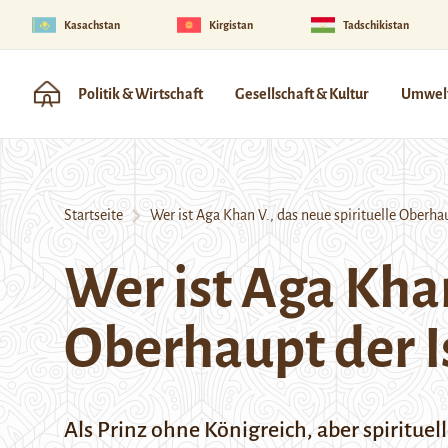
Kasachstan
Kirgistan
Tadschikistan
Politik & Wirtschaft
Gesellschaft & Kultur
Umwelt
Startseite
Wer ist Aga Khan V., das neue spirituelle Oberhau
Wer ist Aga Khan
Oberhaupt der I
Als Prinz ohne Königreich, aber spirituel