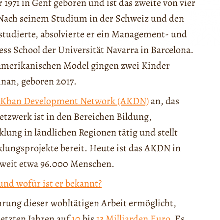
1971 in Genf geboren und ist das zweite von vier
 Nach seinem Studium in der Schweiz und den
studierte, absolvierte er ein Management- und
s School der Universität Navarra in Barcelona.
amerikanischen Model gingen zwei Kinder
inan, geboren 2017.
 Khan Development Network (AKDN)
an, das
etzwerk ist in den Bereichen Bildung,
ung in ländlichen Regionen tätig und stellt
cklungsprojekte bereit. Heute ist das AKDN in
tweit etwa 96.000 Menschen.
und wofür ist er bekannt?
rung dieser wohltätigen Arbeit ermöglicht,
 letzten Jahren auf
10
bis
13 Milliarden Euro
. Es