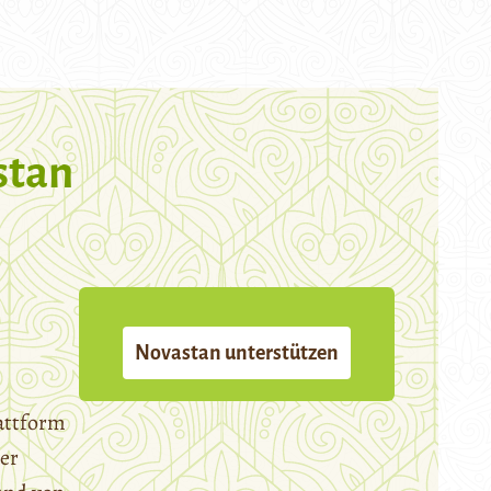
stan
Novastan unterstützen
attform
er