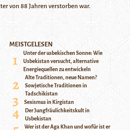
ter von 88 Jahren verstorben war.
MEISTGELESEN
Unter der usbekischen Sonne: Wie
Usbekistan versucht, alternative
Energiequellen zu entwickeln
Alte Traditionen, neue Namen?
Sowjetische Traditionen in
Tadschikistan
Sexismus in Kirgistan
Der Jungfräulichkeitskult in
Usbekistan
Wer ist der Aga Khan und wofür ist er