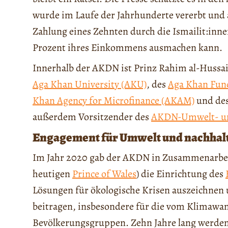
wurde im Laufe der Jahrhunderte vererbt un
Zahlung eines Zehnten durch die Ismailit:innen 
Prozent ihres Einkommens ausmachen kann.
Innerhalb der AKDN ist Prinz Rahim al-Hussai
Aga Khan University (AKU)
, des
Aga Khan Fun
Khan Agency for Microfinance (AKAM)
und de
außerdem Vorsitzender des
AKDN-Umwelt- un
Engagement für Umwelt und nachhalt
Im Jahr 2020 gab der AKDN in Zusammenarbe
heutigen
Prince of Wales
) die Einrichtung des
Lösungen für ökologische Krisen auszeichnen
beitragen, insbesondere für die vom Klimawa
Bevölkerungsgruppen. Zehn Jahre lang werden 