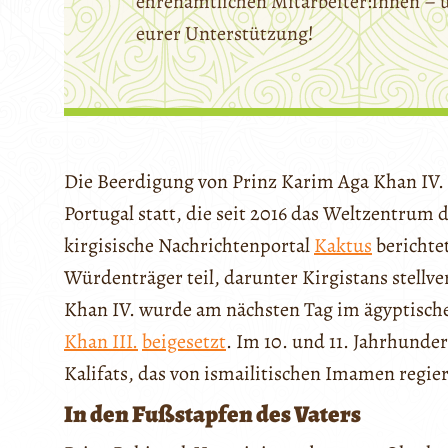
ehrenamtlichen Mitarbeiter:innen – 
eurer Unterstützung!
Die Beerdigung von Prinz Karim Aga Khan IV. 
Portugal statt, die seit 2016 das Weltzentrum
kirgisische Nachrichtenportal
Kaktus
berichte
Würdenträger teil, darunter Kirgistans stellv
Khan IV. wurde am nächsten Tag im ägyptisc
Khan III.
beigesetzt
. Im 10. und 11. Jahrhund
Kalifats, das von ismailitischen Imamen regie
In den Fußstapfen des Vaters