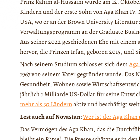
Prinz Rahim al-Hussaini wurde am 12. Oktober 
Kindern und der erste Sohn von Aga Khan IV.
USA, wo er an der Brown University Literatur 
Verwaltungsprogramm an der Graduate Busines
Aus seiner 2022 geschiedenen Ehe mit einem 
hervor, die Prinzen Irfan, geboren 2015, und S
Nach seinem Studium schloss er sich dem
Aga
1967 von seinem Vater gegründet wurde. Das N
Gesundheit, Wohnen sowie Wirtschaftsentwickl
jährlich 1 Milliarde US-Dollar für seine Entwi
mehr als 30 Ländern
aktiv und beschäftigt wel
Lest auch auf Novastan:
Wer ist der Aga Khan 
Das Vermögen des Aga Khan, das die Durchfüh
bleibt ein Rätsel. Die Presse schätzte es in den