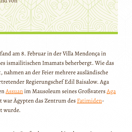
und von
fand am 8. Februar in der Villa Mendonça in
 des ismailitischen Imamats beherbergt. Wie das
t, nahmen an der Feier mehrere ausländische
ertretender Regierungschef Edil Baisalow. Aga
hen
Assuan
im Mausoleum seines Großvaters
Aga
ert war Ägypten das Zentrum des
Fatimiden
-
rt wurde.