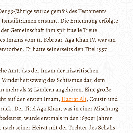
Der 53-Jährige wurde gemäß des Testaments
 Ismailit:innen ernannt. Die Ernennung erfolgte
 der Gemeinschaft ihm spirituelle Treue
es Imams vom 11. Februar. Aga Khan IV. war am
rstorben. Er hatte seinerseits den Titel 1957
che Amt, das der Imam der nizaritischen
nen Minderheitszweig des Schiismus dar, dem
in mehr als 35 Ländern angehören. Eine große
eht auf den ersten Imam,
Hazrat Ali
, Cousin und
ck. Der Titel Aga Khan, was in einer Mischung
bedeutet, wurde erstmals in den 1830er Jahren
, nach seiner Heirat mit der Tochter des Schahs