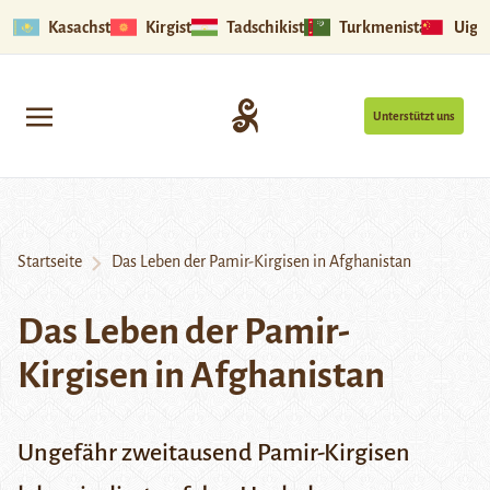
Kasachstan
Kirgistan
Tadschikistan
Turkmenistan
Uigu
Unterstützt uns
Startseite
Das Leben der Pamir-Kirgisen in Afghanistan
Das Leben der Pamir-
Kirgisen in Afghanistan
Ungefähr zweitausend Pamir-Kirgisen