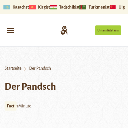
Kasachstan
Kirgistan
Tadschikistan
Turkmenistan
Uigu
Unterstützt uns
Startseite
Der Pandsch
Der Pandsch
Fact
1Minute