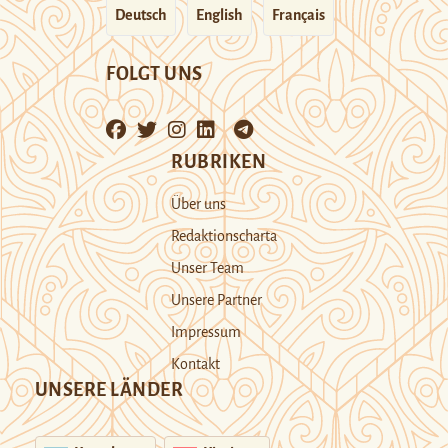
Deutsch
English
Français
FOLGT UNS
RUBRIKEN
Über uns
Redaktionscharta
Unser Team
Unsere Partner
Impressum
Kontakt
UNSERE LÄNDER