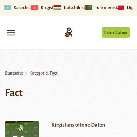
Kasachstan
Kirgistan
Tadschikistan
Turkmenistan
Uigu
Unterstützt uns
Startseite
Kategorie:
Fact
Fact
Kirgistans offene Daten