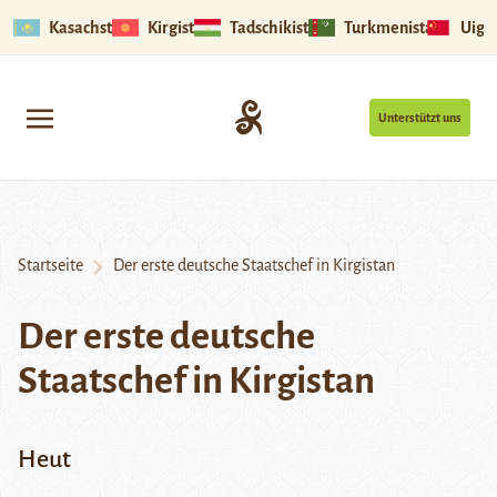
Kasachstan
Kirgistan
Tadschikistan
Turkmenistan
Uigu
Unterstützt uns
Startseite
Der erste deutsche Staatschef in Kirgistan
Der erste deutsche
Staatschef in Kirgistan
Heut