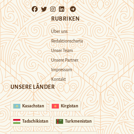
RUBRIKEN
Über uns
Redaktionscharta
Unser Team
Unsere Partner
Impressum
Kontakt
UNSERE LÄNDER
Kasachstan
Kirgistan
Tadschikistan
Turkmenistan