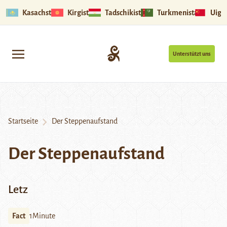
Kasachstan
Kirgistan
Tadschikistan
Turkmenistan
Uigu
Unterstützt uns
Startseite
Der Steppenaufstand
Der Steppenaufstand
Letz
Fact
1Minute