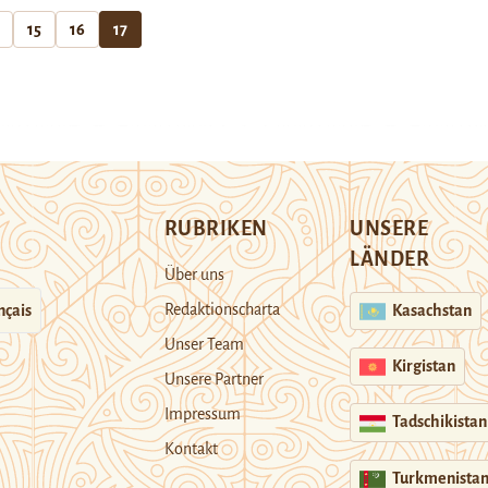
15
16
17
RUBRIKEN
UNSERE
LÄNDER
Über uns
Redaktionscharta
nçais
Kasachstan
Unser Team
Kirgistan
Unsere Partner
Impressum
Tadschikistan
Kontakt
Turkmenista