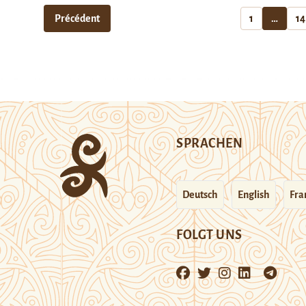
Précédent
1
…
14
SPRACHEN
Deutsch
English
Fra
FOLGT UNS