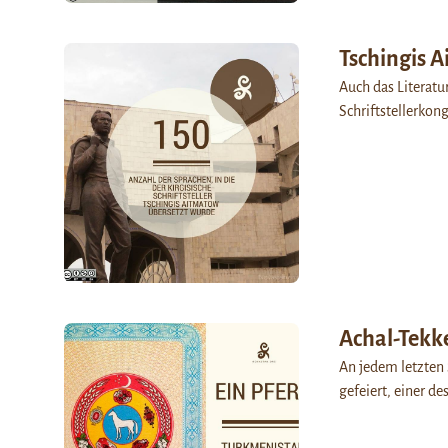
Tschingis 
Auch das Literat
Schriftstellerkon
Achal-Tekk
An jedem letzten 
gefeiert, einer d