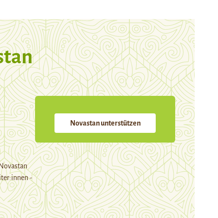
stan
Novastan unterstützen
 Novastan
ter:innen -