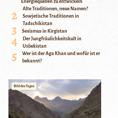
Energiequellen zu entwickeln
Alte Traditionen, neue Namen?
Sowjetische Traditionen in
Tadschikistan
Sexismus in Kirgistan
Der Jungfräulichkeitskult in
Usbekistan
Wer ist der Aga Khan und wofür ist er
bekannt?
Bild des Tages