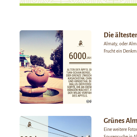
Die älteste
Almaty, oder Alma
Frucht ein Denkma
Grünes Alm
Eine weitere Fotor
Spurensuche in A