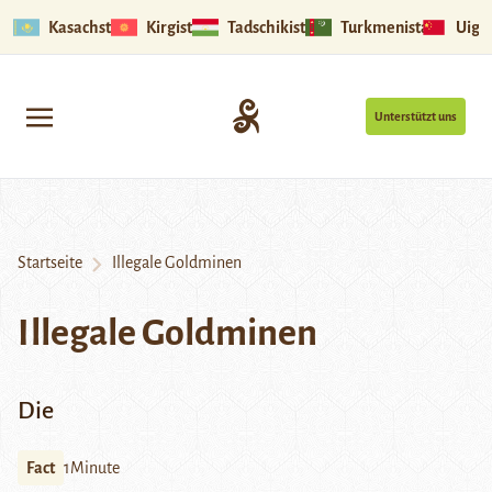
Kasachstan
Kirgistan
Tadschikistan
Turkmenistan
Uigu
Unterstützt uns
Startseite
Illegale Goldminen
Illegale Goldminen
Die
Fact
1Minute