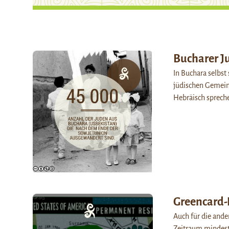
Bucharer J
In Buchara selbst 
jüdischen Gemeins
Hebräisch sprech
Greencard-
Auch für die ande
Zeitraum mindeste