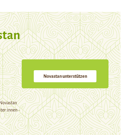
stan
Novastan unterstützen
 Novastan
ter:innen -