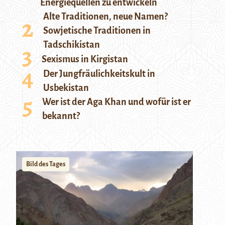
Energiequellen zu entwickeln
Alte Traditionen, neue Namen?
Sowjetische Traditionen in
Tadschikistan
Sexismus in Kirgistan
Der Jungfräulichkeitskult in
Usbekistan
Wer ist der Aga Khan und wofür ist er
bekannt?
Bild des Tages