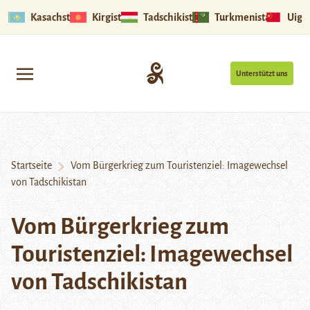
Kasachstan
Kirgistan
Tadschikistan
Turkmenistan
Uigu
Unterstützt uns
Startseite
Vom Bürgerkrieg zum Touristenziel: Imagewechsel
von Tadschikistan
Vom Bürgerkrieg zum
Touristenziel: Imagewechsel
von Tadschikistan