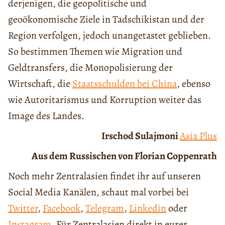
derjenigen, die geopolitische und
geoökonomische Ziele in Tadschikistan und der
Region verfolgen, jedoch unangetastet geblieben.
So bestimmen Themen wie Migration und
Geldtransfers, die Monopolisierung der
Wirtschaft, die
Staatsschulden bei China
, ebenso
wie Autoritarismus und Korruption weiter das
Image des Landes.
Irschod Sulajmoni
Asia Plus
Aus dem Russischen von Florian Coppenrath
Noch mehr Zentralasien findet ihr auf unseren
Social Media Kanälen, schaut mal vorbei bei
Twitter
,
Facebook
,
Telegram
,
Linkedin
oder
Instagram
. Für Zentralasien direkt in eurer