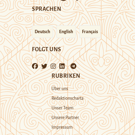
SPRACHEN
Deutsch
English
Français
FOLGT UNS
RUBRIKEN
Über uns
Redaktionscharta
Unser Team
Unsere Partner
Impressum