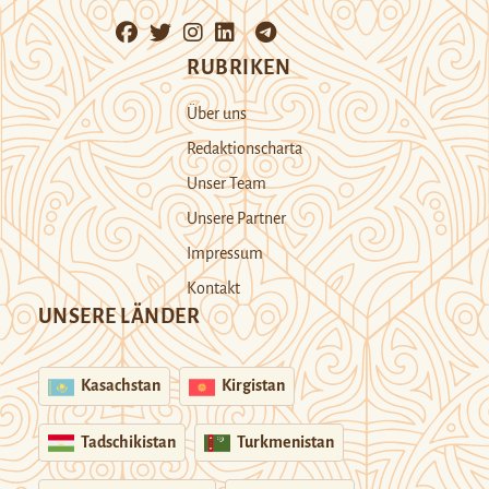
RUBRIKEN
Über uns
Redaktionscharta
Unser Team
Unsere Partner
Impressum
Kontakt
UNSERE LÄNDER
Kasachstan
Kirgistan
Tadschikistan
Turkmenistan