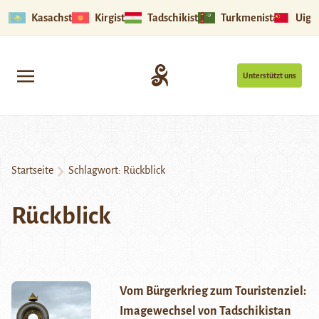
Kasachstan
Kirgistan
Tadschikistan
Turkmenistan
Uigu
Unterstützt uns
Startseite
Schlagwort:
Rückblick
Rückblick
Vom Bürgerkrieg zum Touristenziel:
Imagewechsel von Tadschikistan