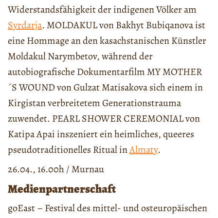
Widerstandsfähigkeit der indigenen Völker am
Syrdarja
. MOLDAKUL von Bakhyt Bubiqanova ist
eine Hommage an den kasachstanischen Künstler
Moldakul Narymbetov, während der
autobiografische Dokumentarfilm MY MOTHER
´S WOUND von Gulzat Matisakova sich einem in
Kirgistan verbreitetem Generationstrauma
zuwendet. PEARL SHOWER CEREMONIAL von
Katipa Apai inszeniert ein heimliches, queeres
pseudotraditionelles Ritual in
Almaty
.
26.04., 16.00h / Murnau
Medienpartnerschaft
goEast – Festival des mittel- und osteuropäischen