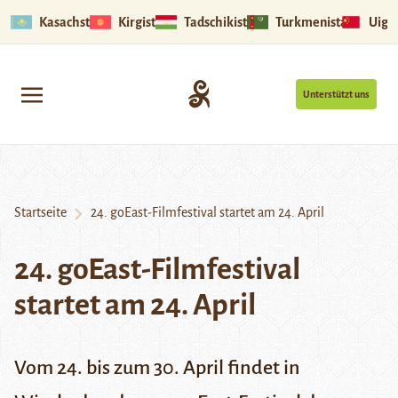
Kasachstan
Kirgistan
Tadschikistan
Turkmenistan
Uigu
Unterstützt uns
Startseite
24. goEast-Filmfestival startet am 24. April
24. goEast-Filmfestival
startet am 24. April
Vom 24. bis zum 30. April findet in