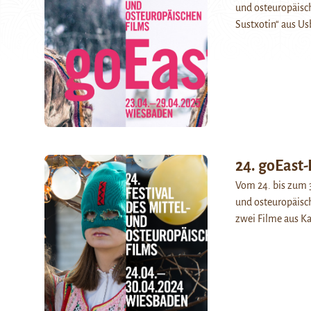
und osteuropäisc
Sustxotin“ aus Us
24. goEast-
Vom 24. bis zum 3
und osteuropäisch
zwei Filme aus K