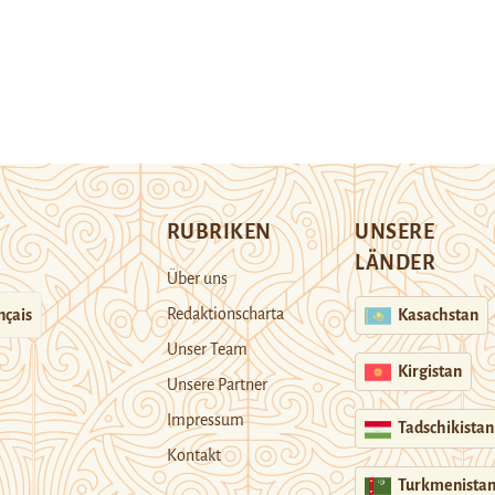
RUBRIKEN
UNSERE
LÄNDER
Über uns
Redaktionscharta
nçais
Kasachstan
Unser Team
Kirgistan
Unsere Partner
Impressum
Tadschikistan
Kontakt
Turkmenista