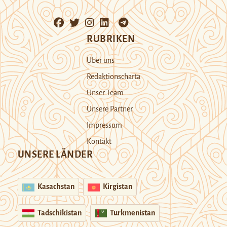
RUBRIKEN
Über uns
Redaktionscharta
Unser Team
Unsere Partner
Impressum
Kontakt
UNSERE LÄNDER
Kasachstan
Kirgistan
Tadschikistan
Turkmenistan