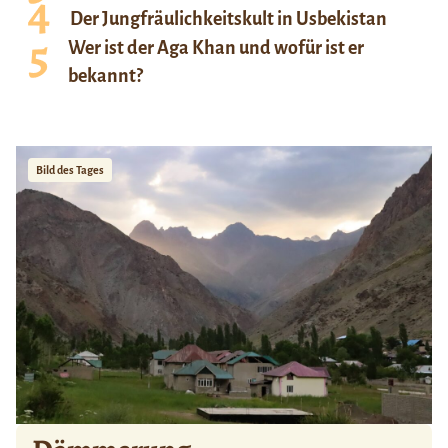
Der Jungfräulichkeitskult in Usbekistan
Wer ist der Aga Khan und wofür ist er
bekannt?
Bild des Tages