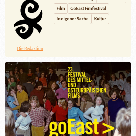
Film
GoEast Fimfestival
In eigener Sache
Kultur
Die Redaktion