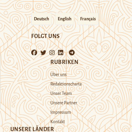
Deutsch
English
Français
FOLGT UNS
RUBRIKEN
Über uns
Redaktionscharta
Unser Team
Unsere Partner
Impressum
Kontakt
UNSERE LÄNDER