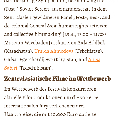
das diesjährige Symposium „Decolonizing the
(Post-) Soviet Screen“ auseinandersetzt. In dem
Zentralasien gewidmeten Panel „Post-, neo-, and
de-colonial Central Asia: human rights activism
and collective filmmaking“ [29.4., 13:00 – 14:30 /
Museum Wiesbaden] diskutieren Aıda Adilbek
(Kasachstan),
Umida Ahmedova
(Usbekistan),
Gulsat Egemberdijewa (Kirgistan) und
Anisa
Sabiri
(Tadschikistan).
Zentralasiatische Filme im Wettbewerb
Im Wettbewerb des Festivals konkurrieren
aktuelle Filmproduktionen um die von einer
internationalen Jury verliehenen drei
Hauptpreise: die mit 10.000 Euro dotierte