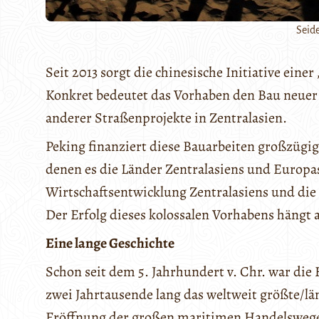
Seid
Seit 2013 sorgt die chinesische Initiative ein
Konkret bedeutet das Vorhaben den Bau neuer
anderer Straßenprojekte in Zentralasien.
Peking finanziert diese Bauarbeiten großzügig 
denen es die Länder Zentralasiens und Europas 
Wirtschaftsentwicklung Zentralasiens und die 
Der Erfolg dieses kolossalen Vorhabens hängt 
Eine lange Geschichte
Schon seit dem 5. Jahrhundert v. Chr. war di
zwei Jahrtausende lang das weltweit größte/l
Eröffnung der großen maritimen Handelswege,