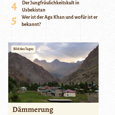
Der Jungfräulichkeitskult in
Usbekistan
Wer ist der Aga Khan und wofür ist er
bekannt?
Bild des Tages
Dämmerung