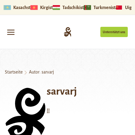
Kasachstan
Kirgistan
Tadschikistan
Turkmenistan
Uigu
Unterstützt uns
Startseite
Autor: sarvarj
sarvarj
ll