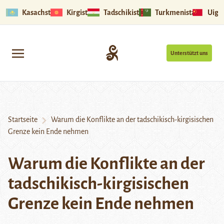
Kasachstan
Kirgistan
Tadschikistan
Turkmenistan
Uigu
Unterstützt uns
Startseite
Warum die Konflikte an der tadschikisch-kirgisischen
Grenze kein Ende nehmen
Warum die Konflikte an der
tadschikisch-kirgisischen
Grenze kein Ende nehmen