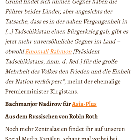
Grund findet sich immer. Gegner haben die
Führer beider Länder, aber angesichts der
Tatsache, dass es in der nahen Vergangenheit in
[…] Tadschikistan einen Bürgerkrieg gab, gibt es
jetzt mehr unversöhnliche Gegner im Land –
obwohl
Emomali Rahmon
[Präsident
Tadschikistans, Anm. d. Red.] für die große
Mehrheit des Volkes den Frieden und die Einheit
der Nation verkörpert“
, meint der ehemalige
Premierminister Kirgistans.
Bachmanjor Nadirow für
Asia-Plus
Aus dem Russischen von Robin Roth
Noch mehr Zentralasien findet ihr auf unseren
Social Media Kanälen, schaut mal vorbei bei