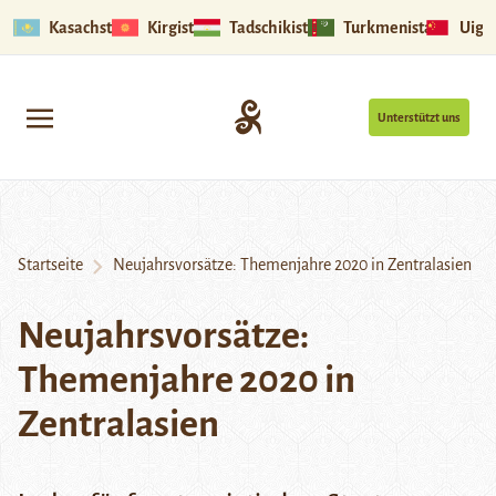
Kasachstan
Kirgistan
Tadschikistan
Turkmenistan
Uigu
Unterstützt uns
Startseite
Neujahrsvorsätze: Themenjahre 2020 in Zentralasien
Neujahrsvorsätze:
Themenjahre 2020 in
Zentralasien