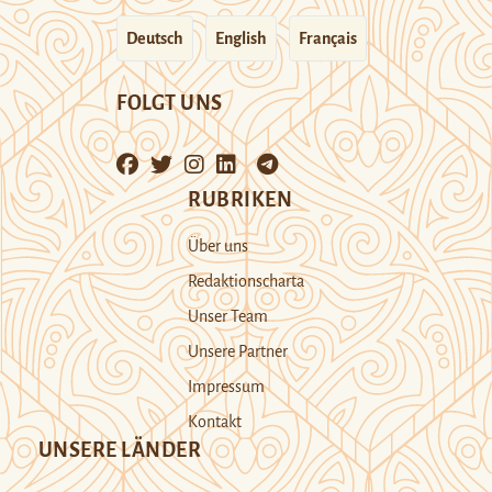
Deutsch
English
Français
FOLGT UNS
RUBRIKEN
Über uns
Redaktionscharta
Unser Team
Unsere Partner
Impressum
Kontakt
UNSERE LÄNDER