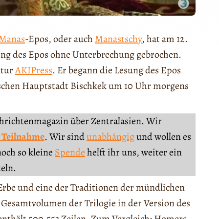
Manas
-Epos, oder auch
Manastschy
, hat am 12.
ung des Epos ohne Unterbrechung gebrochen.
ntur
AKIPress
. Er begann die Lesung des Epos
ischen Hauptstadt Bischkek um 10 Uhr morgens
chrichtenmagazin über Zentralasien. Wir
 Teilnahme
. Wir sind
unabhängig
und wollen es
noch so kleine
Spende
helft ihr uns, weiter ein
teln.
s Erbe und eine der Traditionen der mündlichen
 Gesamtvolumen der Trilogie in der Version des
nthält 500.553 Zeilen. Zum Vergleich: Homers