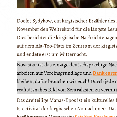
Doolot Sydykow, ein kirgisischer Erzähler des
November den Weltrekord für die längste Les
Dies berichtet die kirgisische Nachrichtenage
auf dem Ala-Too-Platz im Zentrum der kirgis
und endete erst um Mitternacht.
Novastan ist das einzige deutschsprachige Na
arbeiten auf Vereinsgrundlage und
Dank eurer
bleiben, dafür brauchen wir euch! Durch jede 
realitätsnahes Bild von Zentralasien zu vermit
Das dreiteilige Manas-Epos ist ein kulturelle
Kreativität der kirgisischen NomadInnen. Das
berühmtesten Manastschy
Sajakbaj Karalajew
e