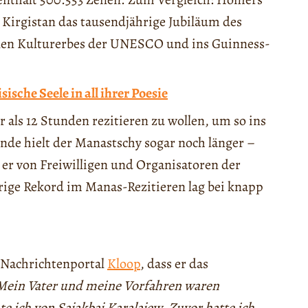
te Kirgistan das tausendjährige Jubiläum des
ellen Kulturerbes der UNESCO und ins Guinness-
ische Seele in all ihrer Poesie
als 12 Stunden rezitieren zu wollen, um so ins
de hielt der Manastschy sogar noch länger –
 er von Freiwilligen und Organisatoren der
ige Rekord im Manas-Rezitieren lag bei knapp
 Nachrichtenportal
Kloop
, dass er das
Mein Vater und meine Vorfahren waren
te ich von Sajakbaj Karalajew. Zuvor hatte ich