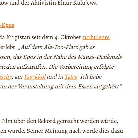
ow und der Aktivistin Elnur Kulujewa
s-Epos
 da Kirgistan seit dem 4. Oktober
turbulente
erlebt.
„Auf dem Ala-Too-Platz gab es
ossen, das Epos in der Nähe des Manas-Denkmals
rieden aufzurufen. Die Vorbereitung erfolgte
aschy
, am
Yssykköl
und in
Talas
. Ich habe
inn der Veranstaltung mit dem Essen aufgehört“,
n Film über den Rekord gemacht werden würde,
en wurde. Seiner Meinung nach werde dies dazu