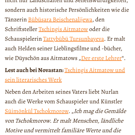
nicht nur Landschaften und Sehenswürdigkeiten,
sondern auch historische Persönlichkeiten wie die
Tänzerin
Bübüsara Beischenalijewa
, den
Schriftsteller
Tschingis Aitmatow
oder die
Schauspielerin
Tattybübü Tursunbayeva
. Er malt
auch Helden seiner Lieblingsfilme und -bücher,
wie Düyschön aus Aitmatows „
Der erste Lehrer
“.
Lest auch bei Novastan:
Tschingis Aitmatow und
sein literarisches Werk
Neben den Arbeiten seines Vaters liebt Nurlan
auch die Werke vom Schauspieler und Künstler
Süimönkül Tschokmorow
. „
Ich mag die Gemälde
von Tschokmorow. Er malt Menschen, ländliche
Motive und vermittelt familiäre Werte und die