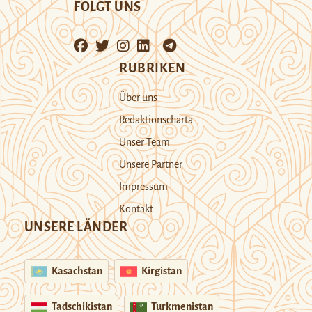
FOLGT UNS
RUBRIKEN
Über uns
Redaktionscharta
Unser Team
Unsere Partner
Impressum
Kontakt
UNSERE LÄNDER
Kasachstan
Kirgistan
Tadschikistan
Turkmenistan