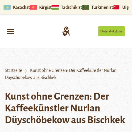
Kasachstan
Kirgistan
Tadschikistan
Turkmenistan
Uigu
Unterstützt uns
Startseite
Kunst ohne Grenzen: Der Kaffeekünstler Nurlan
Düyschöbekow aus Bischkek
Kunst ohne Grenzen: Der
Kaffeekünstler Nurlan
Düyschöbekow aus Bischkek