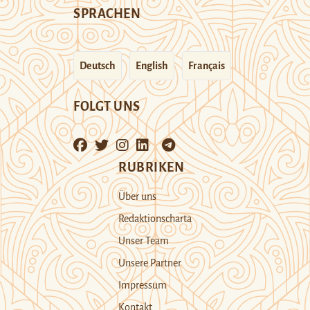
SPRACHEN
Deutsch
English
Français
FOLGT UNS
RUBRIKEN
Über uns
Redaktionscharta
Unser Team
Unsere Partner
Impressum
Kontakt