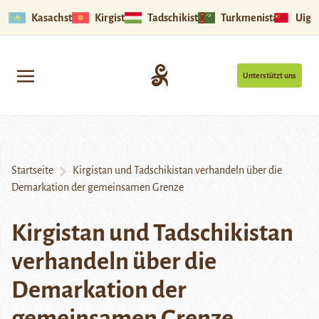
Kasachstan
Kirgistan
Tadschikistan
Turkmenistan
Uigu
Unterstützt uns
Startseite
Kirgistan und Tadschikistan verhandeln über die
Demarkation der gemeinsamen Grenze
Kirgistan und Tadschikistan
verhandeln über die
Demarkation der
gemeinsamen Grenze