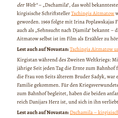
der Welt“
– „Dschamila“, das wohl bekannteste 
kirgisische Schriftsteller
Tschingis Aitmatow
w
geworden. 1969 folgte mit Irina Poplawskajas
auch als „Sehnsucht nach Djamila“ bekannt – di
Aitmatow selbst ist im Film als Erzähler zu hö
Lest auch auf Novastan:
Tschingis Aitmatow un
Kirgistan während des Zweiten Weltkriegs: Mi
jährige Seit jeden Tag die Ernte zum Bahnhof 
die Frau von Seits älterem Bruder Sadyk, war
Familie gekommen. Für den Kriegsverwundeten 
zum Bahnhof begleitet, haben die beiden аnfan
reich Danijars Herz ist, und sich in ihn verli
Lest auch auf Novastan:
Dschamila – kirgisisc