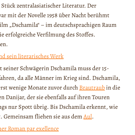
Stück zentralasiatischer Literatur. Der
ar mit der Novelle 1958 über Nacht berühmt
 Film „Dschamila“ – im deutschsprachigen Raum
e erfolgreiche Verfilmung des Stoffes.
ren.
d sein literarisches Werk
t seiner Schwägerin Dschamila muss der 15-
fahren, da alle Männer im Krieg sind. Dschamila,
 erst wenige Monate zuvor durch
Brautraub
in die
Danijar, der sie ebenfalls auf ihren Touren
gs nur Spott übrig. Bis Dschamila erkennt, wie
ebt. Gemeinsam fliehen sie aus dem
Aul
.
her Roman par exellence