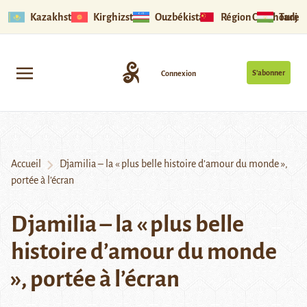
Kazakhstan
Kirghizstan
Ouzbékistan
Région Ouïghoure
Tadjik
S’abonner
Connexion
Accueil
Djamilia – la « plus belle histoire d’amour du monde »,
portée à l’écran
Djamilia – la « plus belle
histoire d’amour du monde
», portée à l’écran