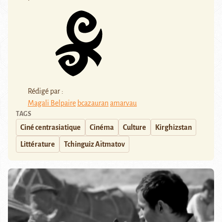
Rédigé par :
Magali Belpaire
bcazauran
amarvau
TAGS
Ciné centrasiatique
Cinéma
Culture
Kirghizstan
Littérature
Tchinguiz Aïtmatov