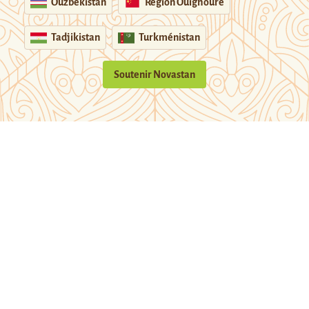
Ouzbékistan
Région Ouïghoure
Tadjikistan
Turkménistan
Soutenir Novastan