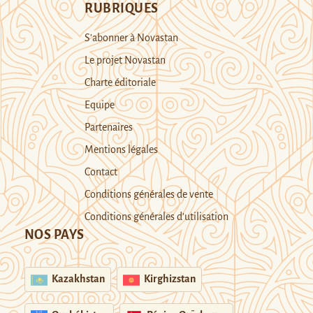
RUBRIQUES
S’abonner à Novastan
Le projet Novastan
Charte éditoriale
Equipe
Partenaires
Mentions légales
Contact
Conditions générales de vente
Conditions générales d’utilisation
NOS PAYS
Kazakhstan
Kirghizstan